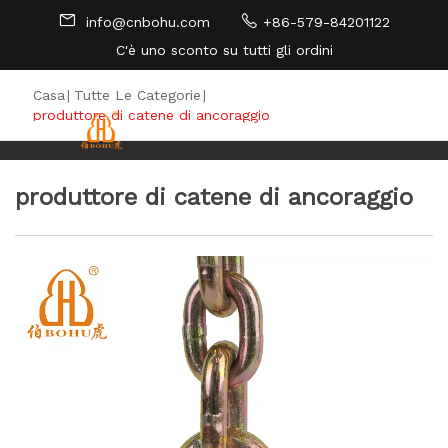
info@cnbohu.com
+86-579-84201122
C'è uno sconto su tutti gli ordini
MAPPA DEL SITO
Casa
|
Tutte Le Categorie
|
produttore di catene di ancoraggio
produttore di catene di ancoraggio