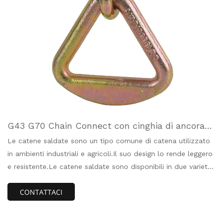
G43 G70 Chain Connect con cinghia di ancoragg
io
Le catene saldate sono un tipo comune di catena utilizzato
in ambienti industriali e agricoli.Il suo design lo rende leggero
e resistente.Le catene saldate sono disponibili in due varietà:
acciaio al carbonio e acciaio inossidabile.Perfetto per
CONTATTACI
applicazioni gravose.