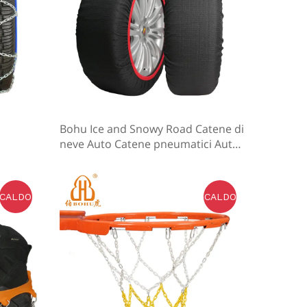
Bohu Ice and Snowy Road Catene di
neve Auto Catene pneumatici Auto
Sciume Calzino Pneumatico per il gh
iaccio Pneumatici Snow Catene di e
mergenza Strumenti di emergenza
CALDO
CALDO