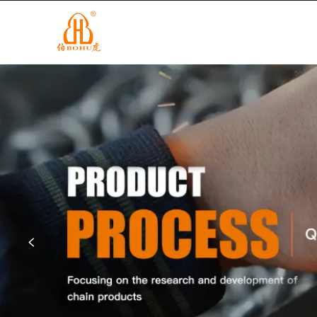
info@cnbohu.com
+86-579-84201122
CASA
P