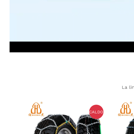
La li
CALDO